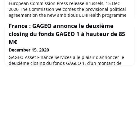
European Commission Press release Brussels, 15 Dec
2020 The Commission welcomes the provisional political
agreement on the new ambitious EU4Health programme
reached by the European Parliament and Council.
France : GAGEO annonce le deuxième
closing du fonds GAGEO 1 à hauteur de 85
M€
December 15, 2020
GAGEO Asset Finance Services a le plaisir d’annoncer le
deuxième closing du fonds GAGEO 1, d’un montant de
85M€. GAGEO 1 est un fonds de dettes qui propose aux
entreprises des financements de long terme entre 3 et 7
ans avec en garantie leurs stocks ou équipements
industriels. La participation de la BEI sur fonds propres
s’élève à 30 millions d’euros, elle est garantie par le Fonds
européen pour l