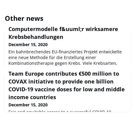
Other news
Computermodelle f&uuml;r wirksamere
Krebsbehandlungen
December 15, 2020
Ein bahnbrechendes EU-finanziertes Projekt entwickelte
eine neue Methode für die Erstellung einer
Kombinationstherapie gegen Krebs. Viele Krebsarten,
welche diese Methode angeht, haben sich als mit
Team Europe contributes €500 million to
herkömmlichen Arzneimitteln schwer behandelbar
herausgestellt. Diese Innovation birgt das Potenzial, jedes
COVAX initiative to provide one billion
Jahr Tausende Leben zu retten.
COVID-19 vaccine doses for low and middle
income countries
December 15, 2020
Fair and equitable access to a successful COVID-19
vaccine, regardless of income, for millions of people
across Africa, Asia, the Caribbean and Pacific, and in
Europe’s eastern and southern neighbourhood, has been
enabled by €500 million of new European financial