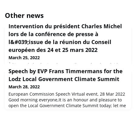
Other news
Intervention du président Charles Michel
lors de la conférence de presse à
l&#039;issue de la réunion du Conseil
européen des 24 et 25 mars 2022
March 25, 2022
À l'issue de la réunion du Conseil européen, le président
Speech by EVP Frans Timmermans for the
Charles Michel a présenté les principaux résultats des
débats des dirigeants de l'UE, notamment sur l'Ukraine,
Lodz Local Government Climate Summit
l'énergie, la sécurité et la défense, les questions
March 28, 2022
économiques, la COVID-19 et les relations extérieures
European Commission Speech Virtual event, 28 Mar 2022
Good morning everyone,It is an honour and pleasure to
open the Local Government Climate Summit today; let me
immediately thank you, Mayor Zdanowska, for your k...