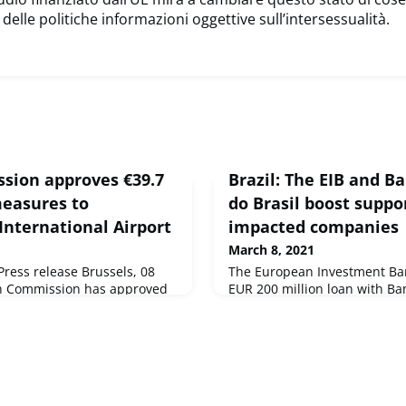
delle politiche informazioni oggettive sull’intersessualità.
ssion approves €39.7
Brazil: The EIB and B
measures to
do Brasil boost suppo
 International Airport
impacted companies
March 8, 2021
ess release Brussels, 08
The European Investment Ban
n Commission has approved
EUR 200 million loan with B
p to €39.7 million for the
Brasil (BNB), to support com
 State Joint Stock Company
COVID-19. The loan will help
capital and investment needs
enterprises affected by the 
the northeast, targeting the
very low income borrowers in