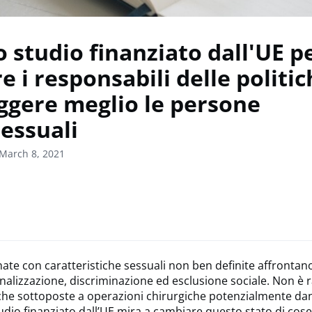
 studio finanziato dall'UE p
e i responsabili delle politic
ggere meglio le persone
sessuali
March 8, 2021
ate con caratteristiche sessuali non ben definite affronta
inalizzazione, discriminazione ed esclusione sociale. Non è 
he sottoposte a operazioni chirurgiche potenzialmente da
dio finanziato dall’UE mira a cambiare questo stato di cose