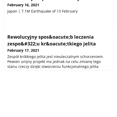
February 16, 2021
Japan | 7.1M Earthquake of 13 February
Rewolucyjny spos&oacute;b leczenia
zespo&#322;u kr&oacute;tkiego jelita
February 17, 2021
Zespół krótkiego jelita jest nieuleczalnym schorzeniem.
Pewien unijny projekt ma jednak na celu zmianę tego
stanu rzeczy dzięki stworzeniu funkcjonalnego jelita
cienkiego z wykorzystaniem komórek lub tkanek danego
pacjenta. Może to znacząco poprawić szanse przeżycia
oraz jakość życia chorych.