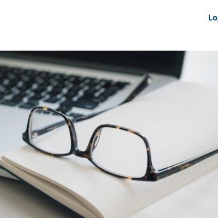
nts
News Feeds
DRS-Hub
Lo
 CMINE
SMI2G 2026