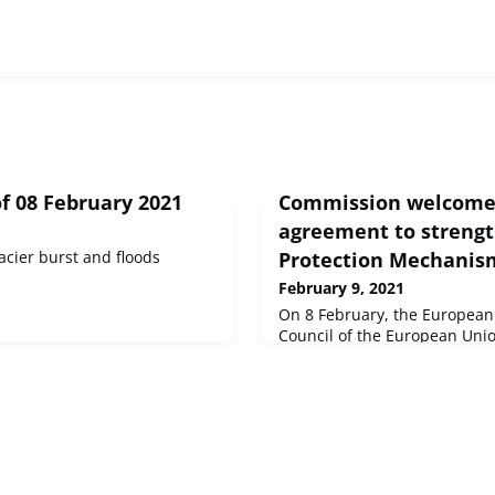
f 08 February 2021
Commission welcomes
agreement to strengt
acier burst and floods
Protection Mechanis
February 9, 2021
On 8 February, the European
Council of the European Uni
important political agreemen
Civil Protection system and t
disasters. Following an initi
of June 2020, the reinforceme
Protection Mechanism, includ
the EU a more active and flex
Memb