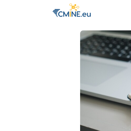
Groups
Eve
Engage with