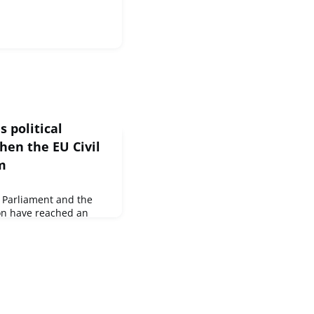
 political
hen the EU Civil
m
 Parliament and the
on have reached an
t to strengthen the EU
he EU’s response to
ative by the Commission
nt of the EU Civil
ing rescEU will give
ible role in supporting