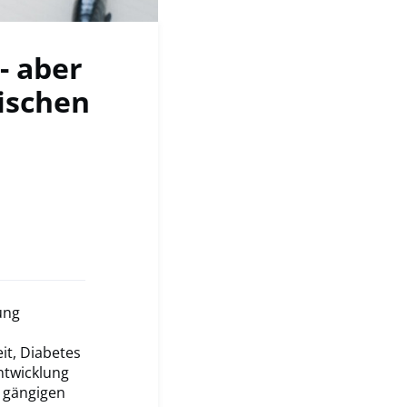
- aber
nischen
ung
it, Diabetes
ntwicklung
 gängigen