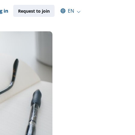
Select an available language
g in
EN
Request to join