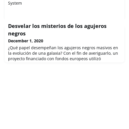
System
Desvelar los misterios de los agujeros
negros
December 1, 2020
¿Qué papel desempeñan los agujeros negros masivos en
la evolución de una galaxia? Con el fin de averiguarlo, un
proyecto financiado con fondos europeos utilizó
telescopios de rayos X muy avanzados que permiten
observar más de cerca estos misteriosos cuerpos celestes.
Sus descubrimientos amplían enormemente nuestro
conocimiento sobre el universo.