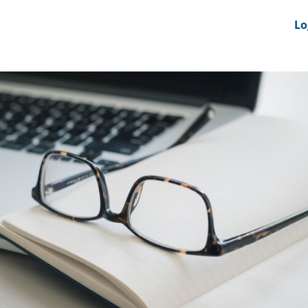
nts
News Feeds
DRS-Hub
Lo
 CMINE
SMI2G 2026