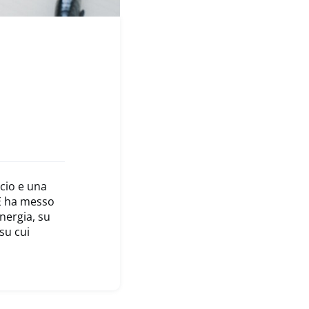
icio e una
UE ha messo
energia, su
su cui