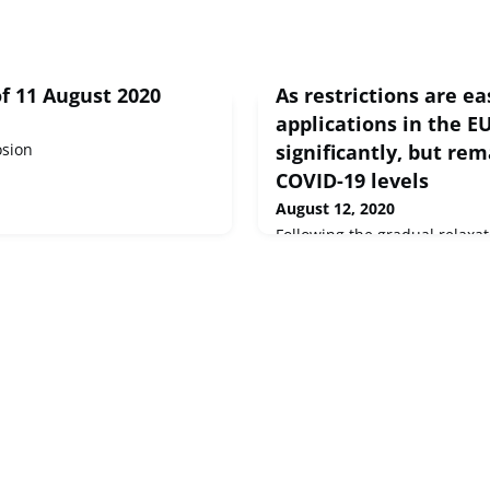
f 11 August 2020
As restrictions are e
applications in the E
osion
significantly, but rem
COVID-19 levels
August 12, 2020
Following the gradual relaxa
measures in EU+ countries, i
many applications for intern
lodged compared to the mont
to the COVID-19 outbreak in
English