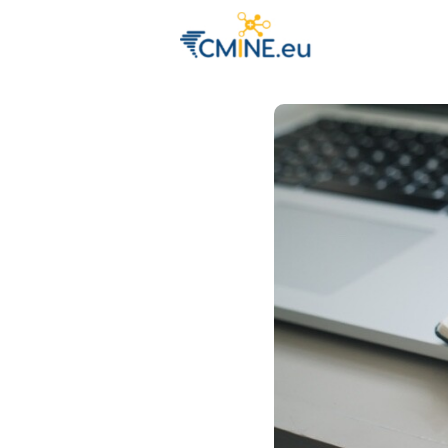
Groups
Eve
Engage with