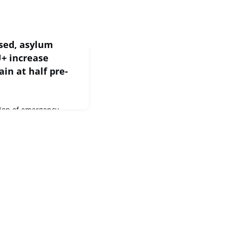
ased, asylum
U+ increase
ain at half pre-
tion of emergency
n June about half as
ational protection were
hs immediately prior
 Europe. Language