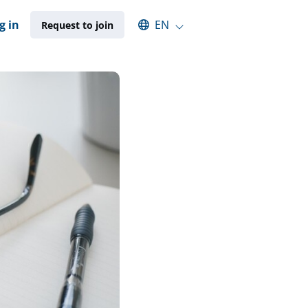
Select an available language
g in
EN
Request to join