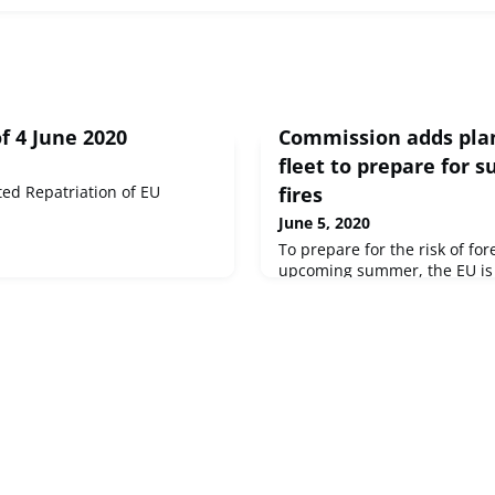
f 4 June 2020
Commission adds plan
fleet to prepare for 
ed Repatriation of EU
fires
June 5, 2020
To prepare for the risk of for
upcoming summer, the EU is f
European fleet of firefighting
rescEU system. The EU is fin
Swedish government of 2 new 
to add to the reserve. This ad
airplanes and 6 helicopters th
EU-funded rescEU fleet in 20