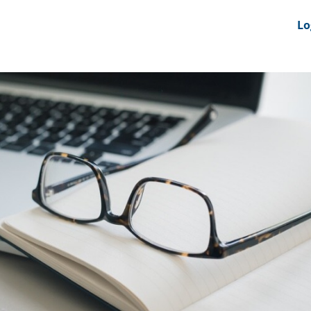
nts
News Feeds
DRS-Hub
Lo
 CMINE
SMI2G 2026