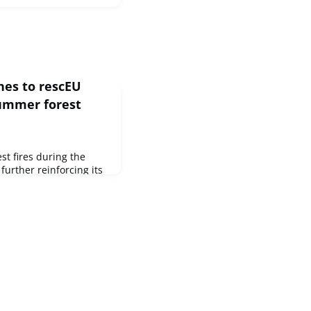
es to rescEU
summer forest
est fires during the
urther reinforcing its
 aircraft under the
ancing purchases by the
firefighting airplanes
ds up to a total of 13
at will be part of the
20.