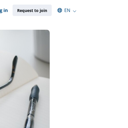
Select an available language
g in
EN
Request to join