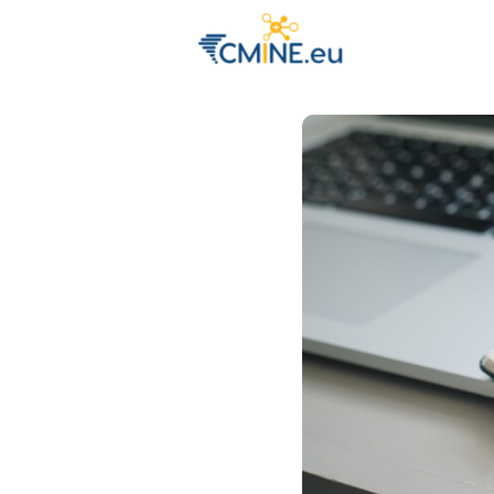
Groups
Eve
Engage with