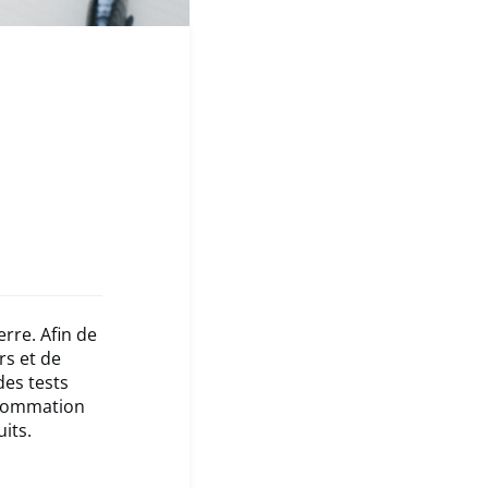
rre. Afin de
rs et de
des tests
onsommation
its.